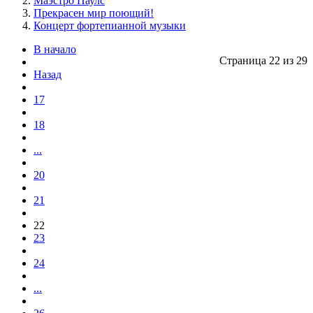
Маэстро Паулс
Прекрасен мир поющий!
Концерт фортепианной музыки
В начало
Страница 22 из 29
Назад
17
18
...
20
21
22
23
24
...