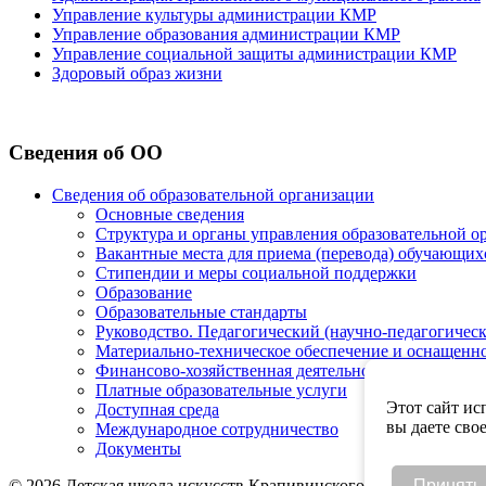
Управление культуры администрации КМР
Управление образования администрации КМР
Управление социальной защиты администрации КМР
Здоровый образ жизни
Сведения об ОО
Сведения об образовательной организации
Основные сведения
Структура и органы управления образовательной о
Вакантные места для приема (перевода) обучающих
Стипендии и меры социальной поддержки
Образование
Образовательные стандарты
Руководство. Педагогический (научно-педагогическ
Материально-техническое обеспечение и оснащенно
Финансово-хозяйственная деятельность
Платные образовательные услуги
Этот сайт ис
Доступная среда
вы даете сво
Международное сотрудничество
Документы
© 2026 Детская школа искусств Крапивинского округа
Принять