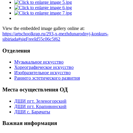
View the embedded image gallery online at:
https://artschoolkrap.ru/293-x-mezhdunarodnyj-konkurs-
sibiriada#sigFreeId55c06c5f62
Отделения
Музыкальное искусство
Хореографическое искусство
Изобразительное искусство
Раннего эстетического развития
Места осуществления ОД
ДШИ пгт. Зеленогорский
ДШИ пгт. Крапивинский
ДШИ с. Барачаты
Важная информация