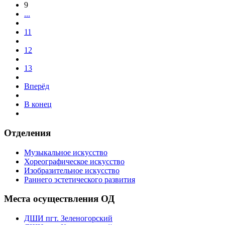
9
...
11
12
13
Вперёд
В конец
Отделения
Музыкальное искусство
Хореографическое искусство
Изобразительное искусство
Раннего эстетического развития
Места осуществления ОД
ДШИ пгт. Зеленогорский